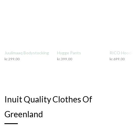
Juulimaaq Bodystocking
Hygge Pants
RICO Hoodi
kr.
299,00
kr.
399,00
kr.
699,00
Inuit Quality Clothes Of
Greenland