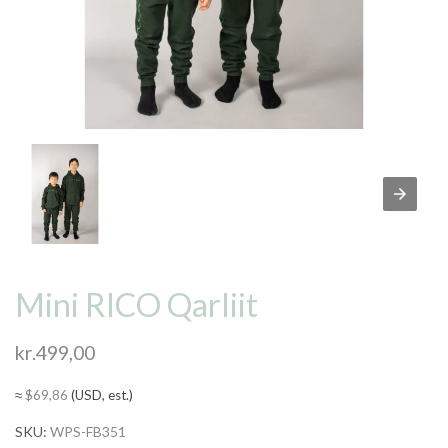
Mini RICO Qarliit
kr.
499,00
≈
$
69,86
(USD, est.)
SKU:
WPS-FB351