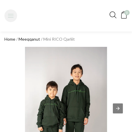
0
Home
/
Meeqqanut
/ Mini RICO Qarliit