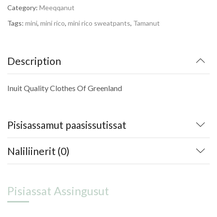
Category:
Meeqqanut
Tags:
mini
,
mini rico
,
mini rico sweatpants
,
Tamanut
Description
Inuit Quality Clothes Of Greenland
Pisisassamut paasissutissat
Naliliinerit (0)
Pisiassat Assingusut