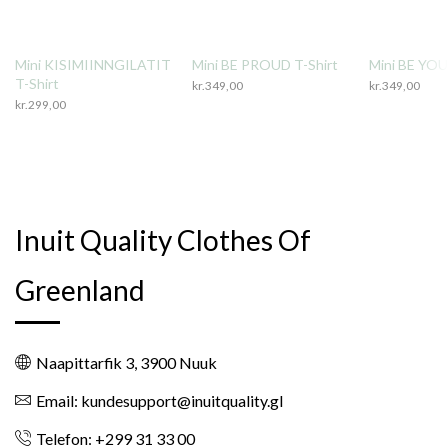
Mini KISIMIINNGILATIT
Mini BE PROUD T-Shirt
Mini BE YOU
T-Shirt
kr.
349,00
kr.
349,00
kr.
299,00
Inuit Quality Clothes Of
Greenland
Naapittarfik 3, 3900 Nuuk
Email: kundesupport@inuitquality.gl
Telefon: +299 31 33 00