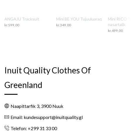
ANGAJU Tracksuit
Mini BE YOU Tujuuluaraq
Mini RICO T
nasartalik
kr.
599,00
kr.
349,00
kr.
499,00
Inuit Quality Clothes Of
Greenland
Naapittarfik 3, 3900 Nuuk
Email: kundesupport@inuitquality.gl
Telefon: +299 31 33 00