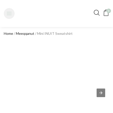
0
Home
/
Meeqqanut
/ Mini INUIT Sweatshirt