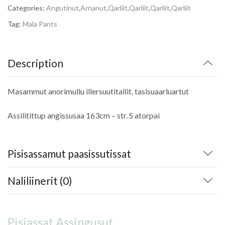
Categories:
Angutinut
,
Arnanut
,
Qarliit
,
Qarliit
,
Qarliit
,
Qarliit
Tag:
Mala Pants
Description
Masammut anorimullu illersuutitallit, tasisuaarluartut
Assilitittup angissusaa 163cm – str. S atorpai
Pisisassamut paasissutissat
Naliliinerit (0)
Pisiassat Assingusut