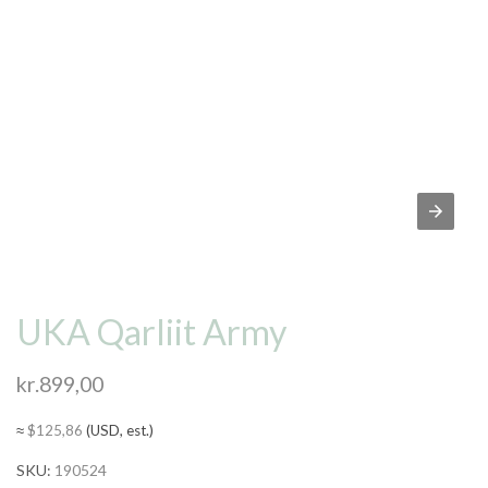
UKA Qarliit Army
kr.
899,00
≈
$
125,86
(USD, est.)
SKU:
190524