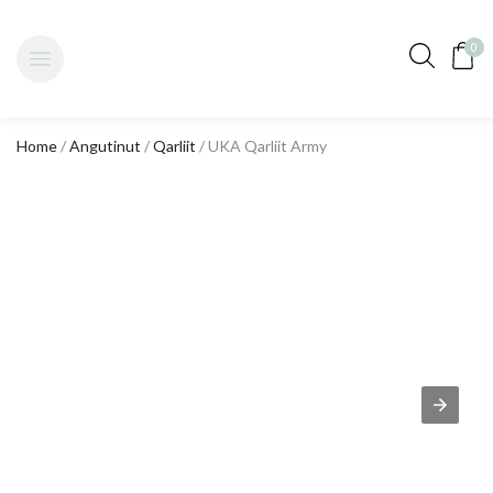
0
Home
/
Angutinut
/
Qarliit
/ UKA Qarliit Army