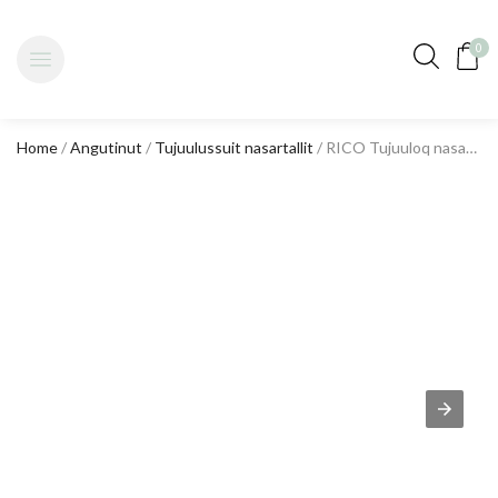
0
Home
/
Angutinut
/
Tujuulussuit nasartallit
/ RICO Tujuuloq nasartalik