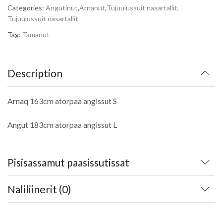
Categories:
Angutinut
,
Arnanut
,
Tujuulussuit nasartallit
,
Tujuulussuit nasartallit
Tag:
Tamanut
Description
Arnaq 163cm atorpaa angissut S
Angut 183cm atorpaa angissut L
Pisisassamut paasissutissat
Naliliinerit (0)