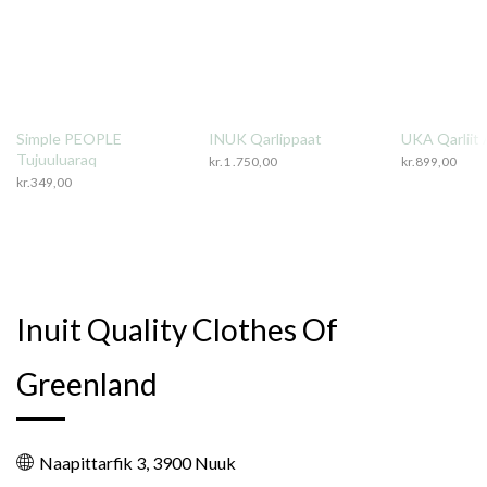
Simple PEOPLE
INUK Qarlippaat
UKA Qarliit
Tujuuluaraq
kr.
1 .750,00
kr.
899,00
kr.
349,00
Inuit Quality Clothes Of
Greenland
Naapittarfik 3, 3900 Nuuk