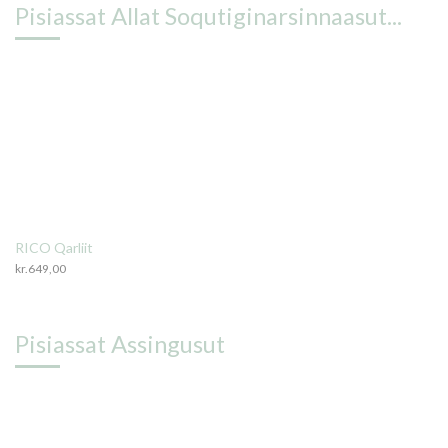
Pisiassat Allat Soqutiginarsinnaasut...
RICO Qarliit
kr.
649,00
Pisiassat Assingusut