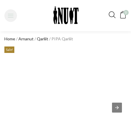
0
Home
/
Arnanut
/
Qarliit
/ PIPA Qarliit
Sale!