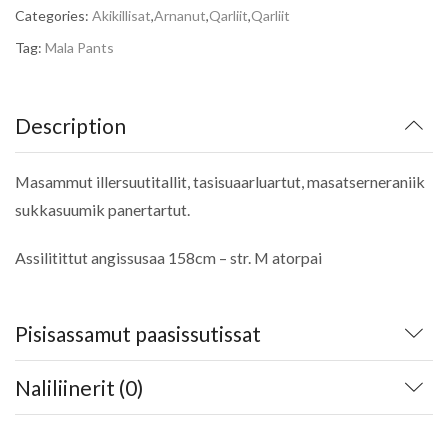
kr.799,00.
kr.479,40.
Categories:
Akikillisat
,
Arnanut
,
Qarliit
,
Qarliit
Tag:
Mala Pants
Description
Masammut illersuutitallit, tasisuaarluartut, masatserneraniik
sukkasuumik panertartut.
Assilitittut angissusaa 158cm – str. M atorpai
Pisisassamut paasissutissat
Naliliinerit (0)