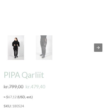
PIPA Qarliit
kr.
799,00
Original
kr.
479,40
Current
price
price
≈
$
67,12
(USD, est.)
was:
is:
SKU:
180524