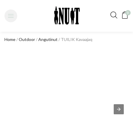
0
Home
/
Outdoor
/
Angutinut
/ TUILIK Kavaajaq