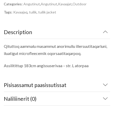
Categories:
Angutinut
,
Angutinut
,
Kavaajat
,
Outdoor
Tags:
Kavaajaq
,
tuilik
,
tuilik jacket
Description
Qituttoq aammalu masammut anorimullu illersuutitaqarluni,
iluatigut microfleecemik oqorsaatitaqarpoq.
Assilitittup 183cm angissuserivaa – str. L atorpaa
Pisisassamut paasissutissat
Naliliinerit (0)