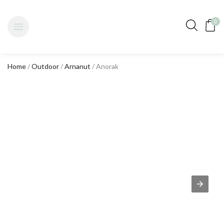
0
Home
/
Outdoor
/
Arnanut
/ Anorak