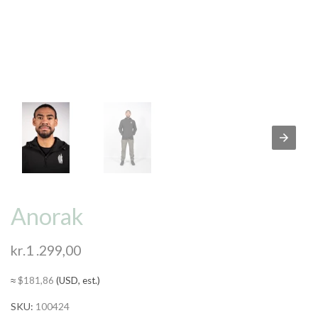
Anorak
kr.
1 .299,00
≈
$
181,86
(USD, est.)
SKU:
100424