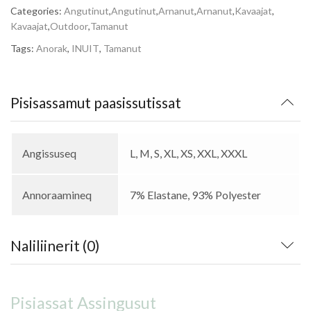
Categories:
Angutinut
,
Angutinut
,
Arnanut
,
Arnanut
,
Kavaajat
,
Kavaajat
,
Outdoor
,
Tamanut
Tags:
Anorak
,
INUIT
,
Tamanut
Pisisassamut paasissutissat
Angissuseq
L, M, S, XL, XS, XXL, XXXL
Annoraamineq
7% Elastane, 93% Polyester
Naliliinerit (0)
Pisiassat Assingusut