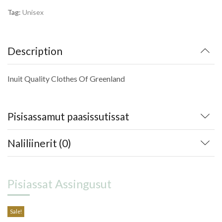
Tag:
Unisex
Description
Inuit Quality Clothes Of Greenland
Pisisassamut paasissutissat
Naliliinerit (0)
Pisiassat Assingusut
Sale!