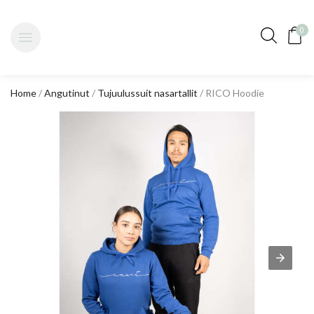
0
Home
/
Angutinut
/
Tujuulussuit nasartallit
/ RICO Hoodie