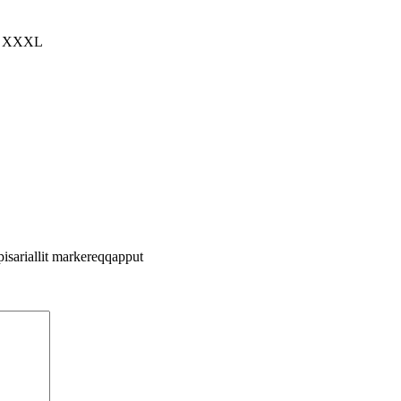
L, XXXL
pisariallit markereqqapput