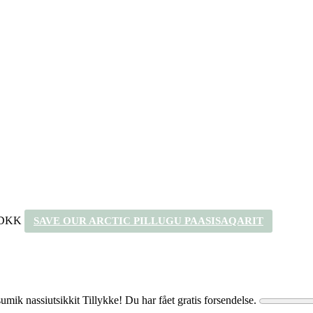
 DKK
SAVE OUR ARCTIC PILLUGU PAASISAQARIT
umik nassiutsikkit
Tillykke! Du har fået gratis forsendelse.