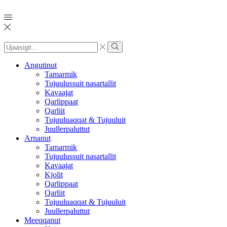
Search
input
Search
Angutinut
Tamarmik
Tujuulussuit nasartallit
Kavaajat
Qarlippaat
Qarliit
Tujuuluaqqat & Tujuuluit
Juullerpaluttut
Arnanut
Tamarmik
Tujuulussuit nasartallit
Kavaajat
Kjolit
Qarlippaat
Qarliit
Tujuuluaqqat & Tujuuluit
Juullerpaluttut
Meeqqanut