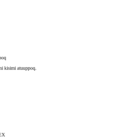
poq
i kisimi atuuppoq.
EX