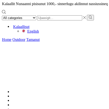
Kalaallit Nunaanni pisisunut 1000,- sinnerlugu akilinnut nassiussine
Search
input
Search
Kalaallisut
English
Home
Outdoor
Tamanut