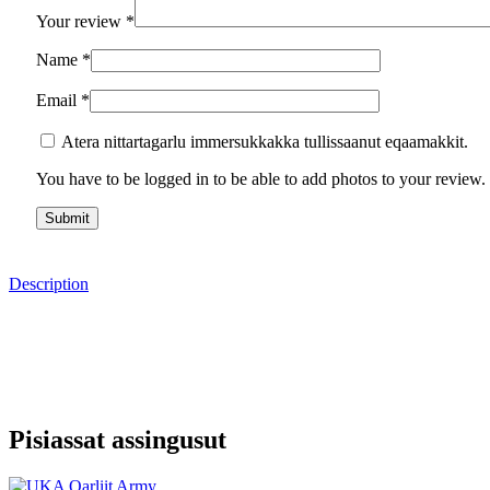
Your review
*
Name
*
Email
*
Atera nittartagarlu immersukkakka tullissaanut eqaamakkit.
You have to be logged in to be able to add photos to your review.
Description
Pisiassat assingusut