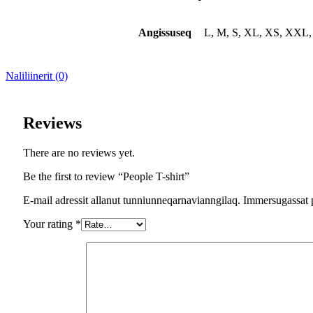
Angissuseq
L, M, S, XL, XS, XX
Naliliinerit (0)
Reviews
There are no reviews yet.
Be the first to review “People T-shirt”
E-mail adressit allanut tunniunneqarnavianngilaq. Immersugassat 
Your rating
*