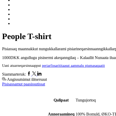
People T-shirt
Pisiassaq maannakkut nungukkallarami pisiarineqarsinnaanngikkallar
1000DKK angullugu pisinermi akeqanngilaq – Kalaallit Nunaata iluan
Uani atuarneqarsinnaapput
periarfissarititaasut aammalu piumasaqaatit
Facebook
Twitter
Linkedin
Siammarteruk:
Angissutsimut ilitsersuut
Pisisassamut paasissutissat
Qalipaat
Tungujortoq
Annoraamineq
100% Bomuld, ØKO-T