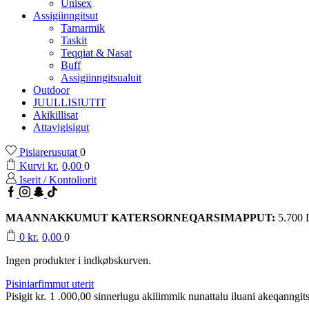
Unisex
Assigiinngitsut
Tamarmik
Taskit
Teqqiat & Nasat
Buff
Assigiinngitsualuit
Outdoor
JUULLISIUTIT
Akikillisat
Attavigisigut
Pisiarerusutat
0
Kurvi
kr.
0,00
0
Iserit / Kontoliorit
Facebook
Instagram
Snapchat
TikTok
MAANNAKKUMUT KATERSORNEQARSIMAPPUT:
5.700
0
kr.
0,00
0
Ingen produkter i indkøbskurven.
Pisiniarfimmut uterit
Pisigit
kr.
1 .000,00
sinnerlugu akilimmik nunattalu iluani akeqanngits