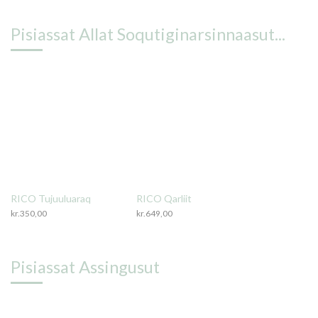
Pisiassat Allat Soqutiginarsinnaasut...
RICO Tujuuluaraq
RICO Qarliit
kr.
350,00
kr.
649,00
Pisiassat Assingusut