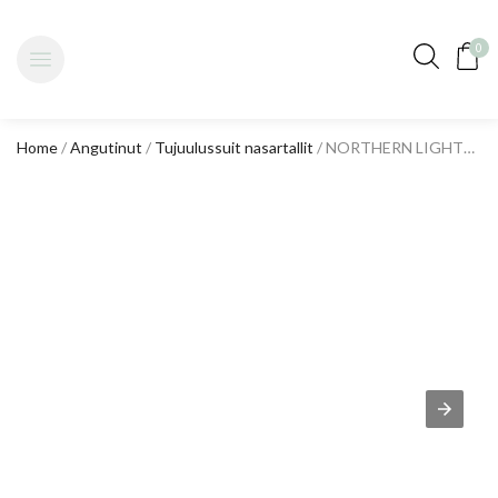
0
Home
/
Angutinut
/
Tujuulussuit nasartallit
/ NORTHERN LIGHTS Hoodie