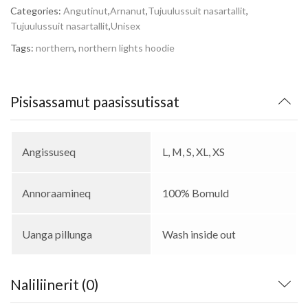
Categories:
Angutinut
,
Arnanut
,
Tujuulussuit nasartallit
,
Tujuulussuit nasartallit
,
Unisex
Tags:
northern
,
northern lights hoodie
Pisisassamut paasissutissat
Angissuseq
L, M, S, XL, XS
Annoraamineq
100% Bomuld
Uanga pillunga
Wash inside out
Naliliinerit (0)