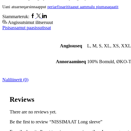
Uani atuarneqarsinnaapput
periarfissarititaasut aammalu piumasaqaatit
Facebook
Twitter
Linkedin
Siammarteruk:
Angissutsimut ilitsersuut
Pisisassamut paasissutissat
Angissuseq
L, M, S, XL, XS, XX
Annoraamineq
100% Bomuld, ØKO-
Naliliinerit (0)
Reviews
There are no reviews yet.
Be the first to review “NISSIMAAT Long sleeve”