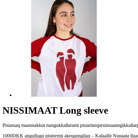
NISSIMAAT Long sleeve
Pisiassaq maannakkut nungukkallarami pisiarineqarsinnaanngikkallar
1000DKK angullugu pisinermi akeqanngilaq – Kalaallit Nunaata iluan