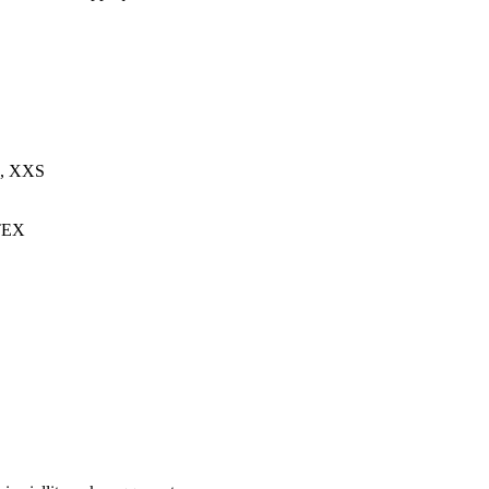
L, XXS
TEX