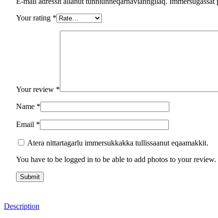
E-mail adressit allanut tunniunneqarnavianngilaq. Immersugassat 
Your rating
*
Your review
*
Name
*
Email
*
Atera nittartagarlu immersukkakka tullissaanut eqaamakkit.
You have to be logged in to be able to add photos to your review.
Description