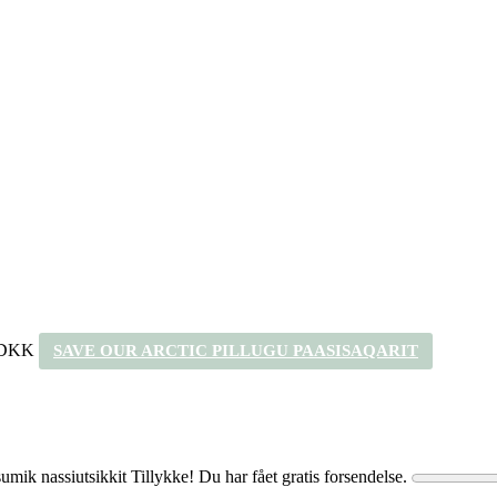
 DKK
SAVE OUR ARCTIC PILLUGU PAASISAQARIT
umik nassiutsikkit
Tillykke! Du har fået gratis forsendelse.