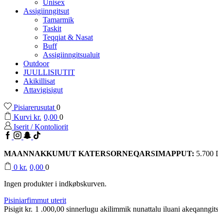
Unisex
Assigiinngitsut
Tamarmik
Taskit
Teqqiat & Nasat
Buff
Assigiinngitsualuit
Outdoor
JUULLISIUTIT
Akikillisat
Attavigisigut
Pisiarerusutat
0
Kurvi
kr.
0,00
0
Iserit / Kontoliorit
Facebook
Instagram
Snapchat
TikTok
MAANNAKKUMUT KATERSORNEQARSIMAPPUT:
5.700
0
kr.
0,00
0
Ingen produkter i indkøbskurven.
Pisiniarfimmut uterit
Pisigit
kr.
1 .000,00
sinnerlugu akilimmik nunattalu iluani akeqanngits