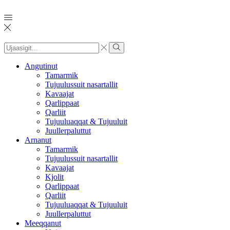
Search
input
Search
Angutinut
Tamarmik
Tujuulussuit nasartallit
Kavaajat
Qarlippaat
Qarliit
Tujuuluaqqat & Tujuuluit
Juullerpaluttut
Arnanut
Tamarmik
Tujuulussuit nasartallit
Kavaajat
Kjolit
Qarlippaat
Qarliit
Tujuuluaqqat & Tujuuluit
Juullerpaluttut
Meeqqanut