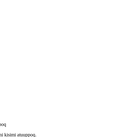
poq
i kisimi atuuppoq.