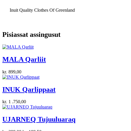
Inuit Quality Clothes Of Greenland
Pisiassat assingusut
MALA Qarliit
kr.
899,00
INUK Qarlippaat
kr.
1 .750,00
UJARNEQ Tujuuluaraq