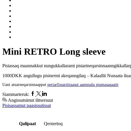
Mini RETRO Long sleeve
Pisiassaq maannakkut nungukkallarami pisiarineqarsinnaanngikkallar
1000DKK angullugu pisinermi akeqanngilaq – Kalaallit Nunaata iluan
Uani atuarneqarsinnaapput
periarfissarititaasut aammalu piumasaqaatit
Facebook
Twitter
Linkedin
Siammarteruk:
Angissutsimut ilitsersuut
Pisisassamut paasissutissat
Qalipaat
Qernertoq