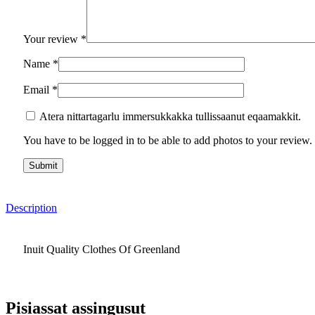
Your review
*
Name
*
Email
*
Atera nittartagarlu immersukkakka tullissaanut eqaamakkit.
You have to be logged in to be able to add photos to your review.
Description
Inuit Quality Clothes Of Greenland
Pisiassat assingusut