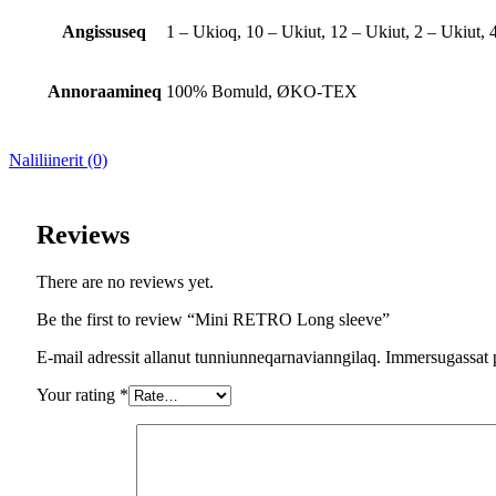
Angissuseq
1 – Ukioq, 10 – Ukiut, 12 – Ukiut, 2 – Ukiut, 4
Annoraamineq
100% Bomuld, ØKO-TEX
Naliliinerit (0)
Reviews
There are no reviews yet.
Be the first to review “Mini RETRO Long sleeve”
E-mail adressit allanut tunniunneqarnavianngilaq. Immersugassat 
Your rating
*