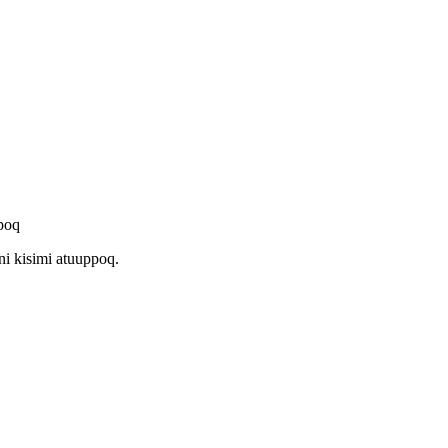
poq
i kisimi atuuppoq.