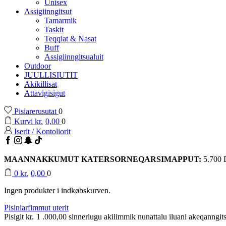
Unisex
Assigiinngitsut
Tamarmik
Taskit
Teqqiat & Nasat
Buff
Assigiinngitsualuit
Outdoor
JUULLISIUTIT
Akikillisat
Attavigisigut
Pisiarerusutat
0
Kurvi
kr.
0,00
0
Iserit / Kontoliorit
Facebook
Instagram
Snapchat
TikTok
MAANNAKKUMUT KATERSORNEQARSIMAPPUT:
5.700
0
kr.
0,00
0
Ingen produkter i indkøbskurven.
Pisiniarfimmut uterit
Pisigit
kr.
1 .000,00
sinnerlugu akilimmik nunattalu iluani akeqanngits