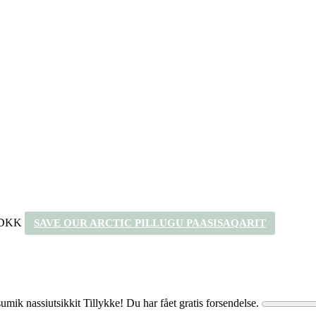
 DKK
SAVE OUR ARCTIC PILLUGU PAASISAQARIT
umik nassiutsikkit
Tillykke! Du har fået gratis forsendelse.