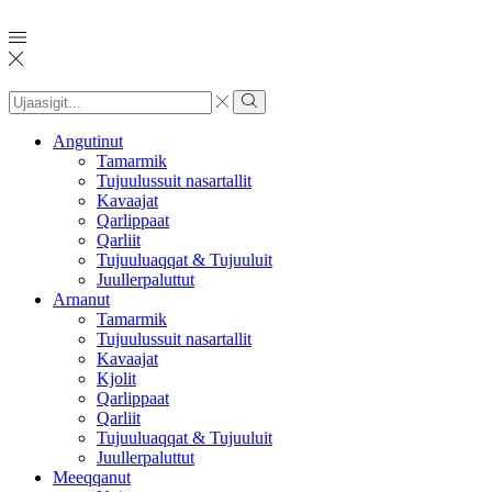
Search
input
Search
Angutinut
Tamarmik
Tujuulussuit nasartallit
Kavaajat
Qarlippaat
Qarliit
Tujuuluaqqat & Tujuuluit
Juullerpaluttut
Arnanut
Tamarmik
Tujuulussuit nasartallit
Kavaajat
Kjolit
Qarlippaat
Qarliit
Tujuuluaqqat & Tujuuluit
Juullerpaluttut
Meeqqanut