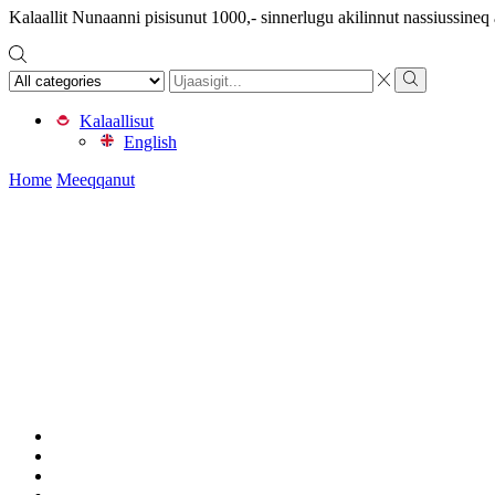
Kalaallit Nunaanni pisisunut 1000,- sinnerlugu akilinnut nassiussine
Search
input
Search
Kalaallisut
English
Home
Meeqqanut