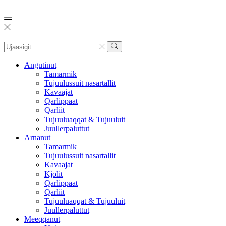
Search
input
Search
Angutinut
Tamarmik
Tujuulussuit nasartallit
Kavaajat
Qarlippaat
Qarliit
Tujuuluaqqat & Tujuuluit
Juullerpaluttut
Arnanut
Tamarmik
Tujuulussuit nasartallit
Kavaajat
Kjolit
Qarlippaat
Qarliit
Tujuuluaqqat & Tujuuluit
Juullerpaluttut
Meeqqanut