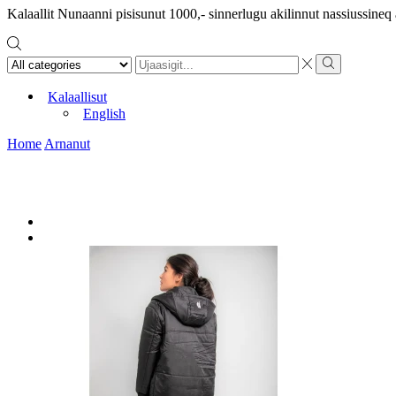
Kalaallit Nunaanni pisisunut 1000,- sinnerlugu akilinnut nassiussine
Search
input
Search
Kalaallisut
English
Home
Arnanut