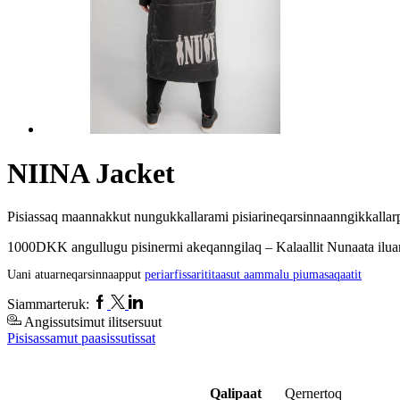
NIINA Jacket
Pisiassaq maannakkut nungukkallarami pisiarineqarsinnaanngikkallar
1000DKK angullugu pisinermi akeqanngilaq – Kalaallit Nunaata iluan
Uani atuarneqarsinnaapput
periarfissarititaasut aammalu piumasaqaatit
Facebook
Twitter
Linkedin
Siammarteruk:
Angissutsimut ilitsersuut
Pisisassamut paasissutissat
Qalipaat
Qernertoq