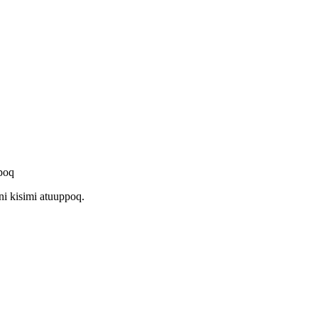
poq
i kisimi atuuppoq.