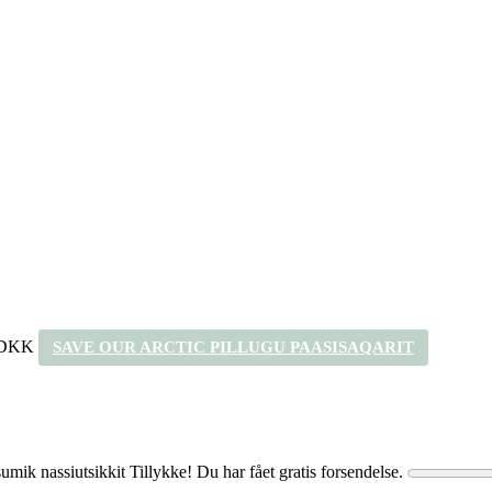
 DKK
SAVE OUR ARCTIC PILLUGU PAASISAQARIT
umik nassiutsikkit
Tillykke! Du har fået gratis forsendelse.