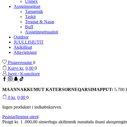
Unisex
Assigiinngitsut
Tamarmik
Taskit
Teqqiat & Nasat
Buff
Assigiinngitsualuit
Outdoor
JUULLISIUTIT
Akikillisat
Attavigisigut
Pisiarerusutat
0
Kurvi
kr.
0,00
0
Iserit / Kontoliorit
Facebook
Instagram
Snapchat
TikTok
MAANNAKKUMUT KATERSORNEQARSIMAPPUT:
5.700
0
kr.
0,00
0
Ingen produkter i indkøbskurven.
Pisiniarfimmut uterit
Pisigit
kr.
1 .000,00
sinnerlugu akilimmik nunattalu iluani akeqanngits