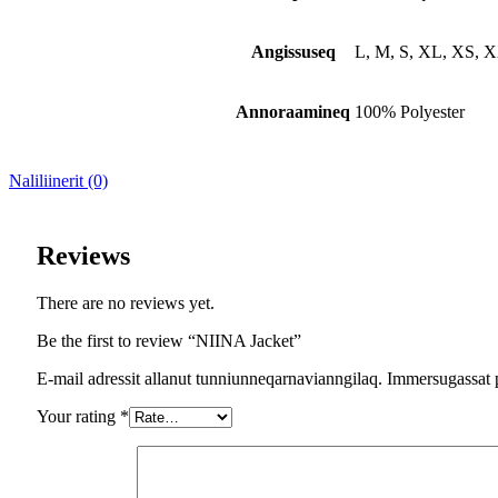
Angissuseq
L, M, S, XL, XS, 
Annoraamineq
100% Polyester
Naliliinerit (0)
Reviews
There are no reviews yet.
Be the first to review “NIINA Jacket”
E-mail adressit allanut tunniunneqarnavianngilaq. Immersugassat 
Your rating
*