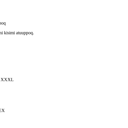
poq
i kisimi atuuppoq.
L, XXXL
EX