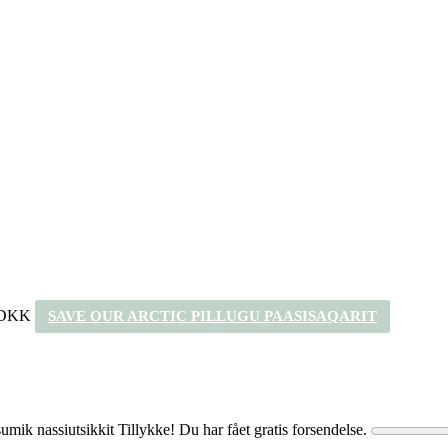
 DKK
SAVE OUR ARCTIC PILLUGU PAASISAQARIT
umik nassiutsikkit
Tillykke! Du har fået gratis forsendelse.