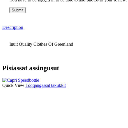
Description
Inuit Quality Clothes Of Greenland
Pisiassat assingusut
This
Quick View
Toqqangassat takukkit
product
has
multiple
variants.
The
options
may
be