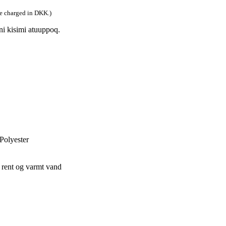
be charged in DKK.)
i kisimi atuuppoq.
Polyester
 rent og varmt vand