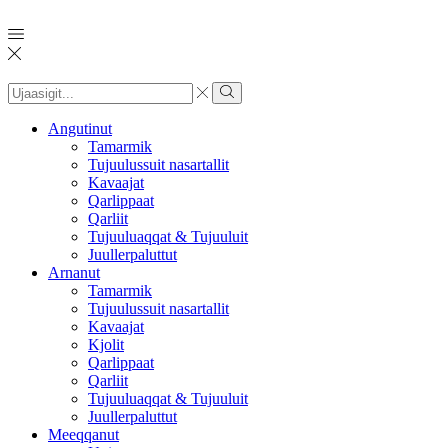
Search
input
Search
Angutinut
Tamarmik
Tujuulussuit nasartallit
Kavaajat
Qarlippaat
Qarliit
Tujuuluaqqat & Tujuuluit
Juullerpaluttut
Arnanut
Tamarmik
Tujuulussuit nasartallit
Kavaajat
Kjolit
Qarlippaat
Qarliit
Tujuuluaqqat & Tujuuluit
Juullerpaluttut
Meeqqanut