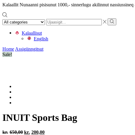
Kalaallit Nunaanni pisisunut 1000,- sinnerlugu akilinnut nassiussine
Search
input
Search
Kalaallisut
English
Home
Assigiinngitsut
Sale!
INUIT Sports Bag
Original
Current
kr.
650,00
kr.
200,00