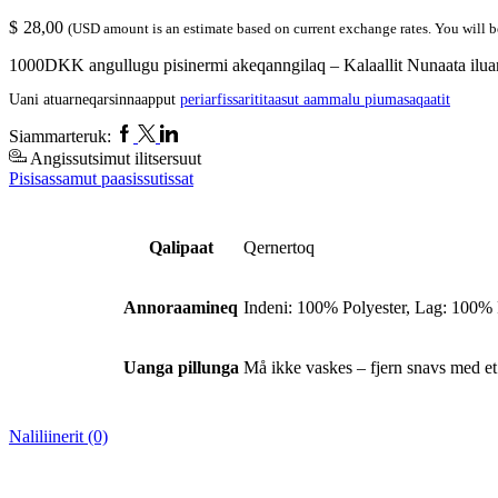
price
price
$
28,00
was:
is:
(USD amount is an estimate based on current exchange rates. You will 
kr.650,00.
kr.200,00.
1000DKK angullugu pisinermi akeqanngilaq – Kalaallit Nunaata iluan
Uani atuarneqarsinnaapput
periarfissarititaasut aammalu piumasaqaatit
Facebook
Twitter
Linkedin
Siammarteruk:
Angissutsimut ilitsersuut
Pisisassamut paasissutissat
Qalipaat
Qernertoq
Annoraamineq
Indeni: 100% Polyester, Lag: 100% 
Uanga pillunga
Må ikke vaskes – fjern snavs med et
Naliliinerit (0)