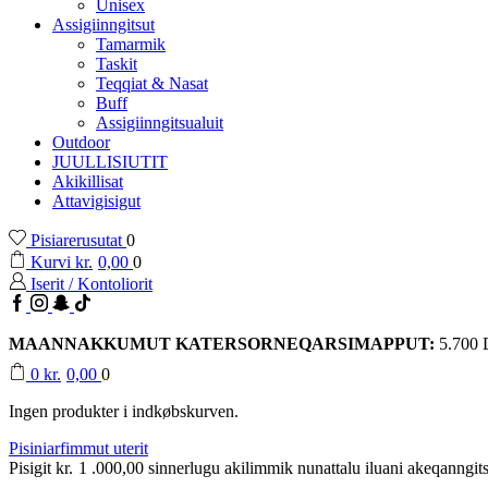
Unisex
Assigiinngitsut
Tamarmik
Taskit
Teqqiat & Nasat
Buff
Assigiinngitsualuit
Outdoor
JUULLISIUTIT
Akikillisat
Attavigisigut
Pisiarerusutat
0
Kurvi
kr.
0,00
0
Iserit / Kontoliorit
Facebook
Instagram
Snapchat
TikTok
MAANNAKKUMUT KATERSORNEQARSIMAPPUT:
5.700
0
kr.
0,00
0
Ingen produkter i indkøbskurven.
Pisiniarfimmut uterit
Pisigit
kr.
1 .000,00
sinnerlugu akilimmik nunattalu iluani akeqanngits