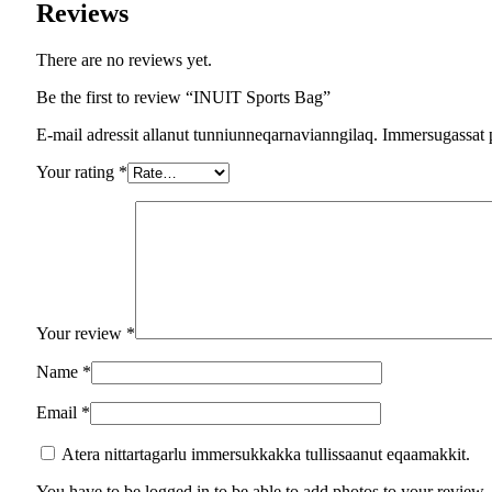
Reviews
There are no reviews yet.
Be the first to review “INUIT Sports Bag”
E-mail adressit allanut tunniunneqarnavianngilaq. Immersugassat 
Your rating
*
Your review
*
Name
*
Email
*
Atera nittartagarlu immersukkakka tullissaanut eqaamakkit.
You have to be logged in to be able to add photos to your review.