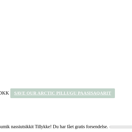
 DKK
SAVE OUR ARCTIC PILLUGU PAASISAQARIT
umik nassiutsikkit
Tillykke! Du har fået gratis forsendelse.