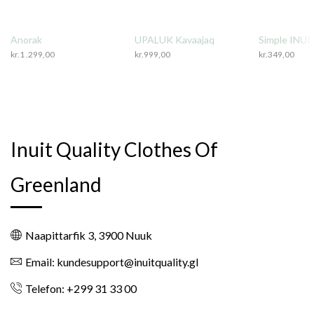
Anorak
UPALUK Kavaajaq
Simple INUI
kr.
1 .299,00
kr.
999,00
kr.
349,00
Inuit Quality Clothes Of
Greenland
Naapittarfik 3, 3900 Nuuk
Email: kundesupport@inuitquality.gl
Telefon: +299 31 33 00