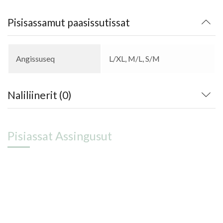
Pisisassamut paasissutissat
Angissuseq
L/XL, M/L, S/M
Naliliinerit (0)
Pisiassat Assingusut