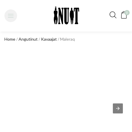
0
Home
/
Angutinut
/
Kavaajat
/ Maleraq