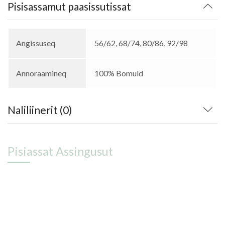
Pisisassamut paasissutissat
Angissuseq
56/62, 68/74, 80/86, 92/98
Annoraamineq
100% Bomuld
Naliliinerit (0)
Pisiassat Assingusut