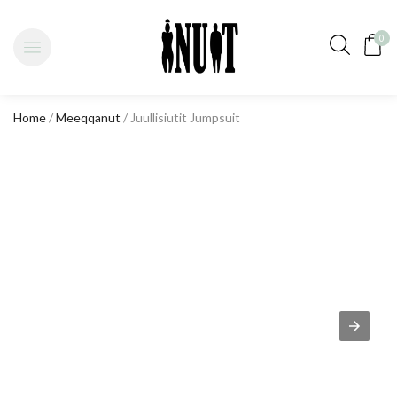
0
Home
/
Meeqqanut
/ Juullisiutit Jumpsuit