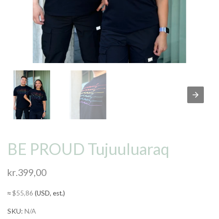
BE PROUD Tujuuluaraq
kr.
399,00
≈
$
55,86
(USD, est.)
SKU:
N/A