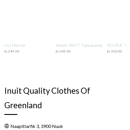
LILI Hipster
Simple INUIT Tujuuluaraq
PEOPLE Tuj
kr.
249,00
kr.
349,00
kr.
350,00
Inuit Quality Clothes Of
Greenland
Naapittarfik 3, 3900 Nuuk