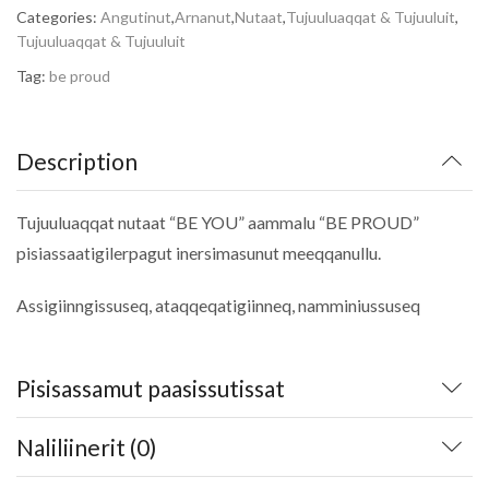
Categories:
Angutinut
,
Arnanut
,
Nutaat
,
Tujuuluaqqat & Tujuuluit
,
Tujuuluaqqat & Tujuuluit
Tag:
be proud
Description
Tujuuluaqqat nutaat “BE YOU” aammalu “BE PROUD”
pisiassaatigilerpagut inersimasunut meeqqanullu.
Assigiinngissuseq, ataqqeqatigiinneq, namminiussuseq
Pisisassamut paasissutissat
Naliliinerit (0)