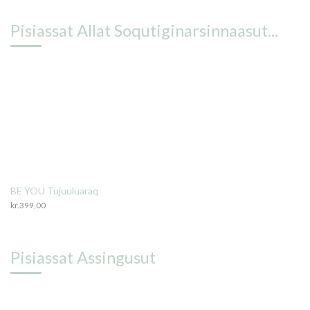
Pisiassat Allat Soqutiginarsinnaasut...
BE YOU Tujuuluaraq
kr.
399,00
Pisiassat Assingusut