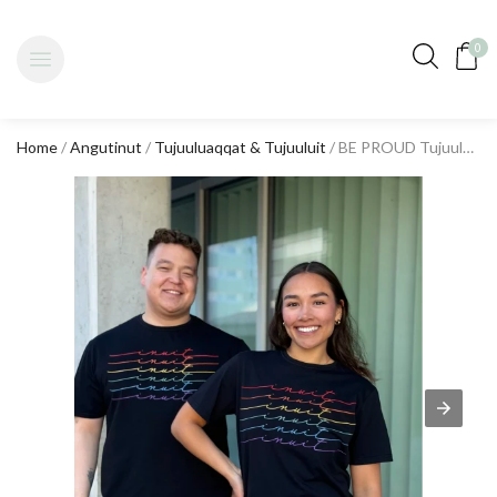
0
Home
/
Angutinut
/
Tujuuluaqqat & Tujuuluit
/ BE PROUD Tujuuluaraq